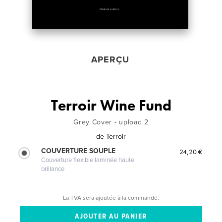
APERÇU
Terroir Wine Fund
Grey Cover - upload 2
de
Terroir
COUVERTURE SOUPLE
24,20 €
Couverture flexible laminée haute
brillance
La TVA sera ajoutée à la commande.