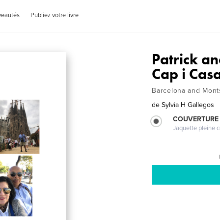
veautés
Publiez votre livre
Patrick a
Cap i Cas
Barcelona and Mont
de
Sylvia H Gallegos
COUVERTURE 
Jaquette pleine c