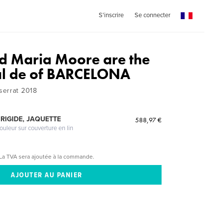
S'inscrire
Se connecter
nd Maria Moore are the
al de of BARCELONA
serrat 2018
RIGIDE, JAQUETTE
588,97 €
ouleur sur couverture en lin
La TVA sera ajoutée à la commande.