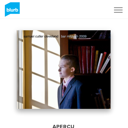
S'inscrire
APERÇU