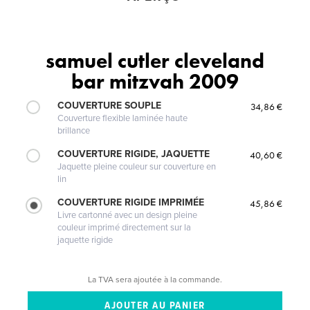
samuel cutler cleveland
bar mitzvah 2009
COUVERTURE SOUPLE
34,86 €
Couverture flexible laminée haute
brillance
COUVERTURE RIGIDE, JAQUETTE
40,60 €
Jaquette pleine couleur sur couverture en
lin
COUVERTURE RIGIDE IMPRIMÉE
45,86 €
Livre cartonné avec un design pleine
couleur imprimé directement sur la
jaquette rigide
La TVA sera ajoutée à la commande.