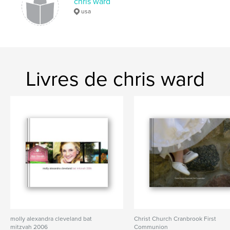
chris ward
usa
Livres de chris ward
molly alexandra cleveland bat
Christ Church Cranbrook First
mitzvah 2006
Communion