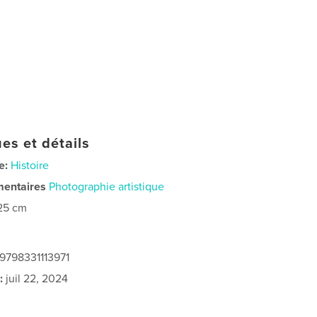
es et détails
e:
Histoire
mentaires
Photographie artistique
25 cm
 9798331113971
:
juil 22, 2024