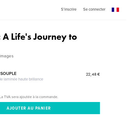
S'inscrire
Se connecter
 A Life's Journey to
 Images
 SOUPLE
22,48 €
le laminée haute brillance
La TVA sera ajoutée à la commande.