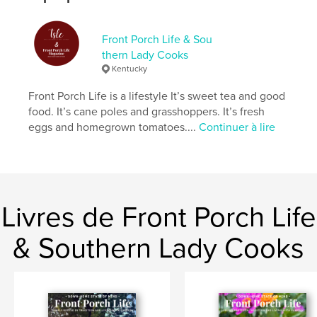
Langue
English
Mots-clés
Front Porch Life & Sou
,
,
,
simple life
country living
food
lifestyle
thern Lady Cooks
Kentucky
Front Porch Life is a lifestyle It’s sweet tea and good
food. It’s cane poles and grasshoppers. It’s fresh
eggs and homegrown tomatoes....
Continuer à lire
Livres de Front Porch Life
& Southern Lady Cooks