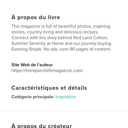
À propos du livre
This magazine is full of beautiful photos, inspiring
stories, country living and delicious recipes.
Connect with the story behind Red Land Cotton,
Summer Serenity at Home and our journey buying
Evening Shade. No ads, over 90 pages of content.
Site Web de l'auteur
https://frontporchlifemagazine.com/
Caractéristiques et détails
Catégorie principale:
Inspiration
Format choisi:
Lettre US, 22×28 cm
# de pages:
92
Date de publication:
juin 25, 2024
À propos du créateur