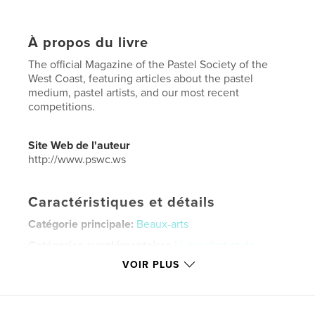
À propos du livre
The official Magazine of the Pastel Society of the
West Coast, featuring articles about the pastel
medium, pastel artists, and our most recent
competitions.
Site Web de l'auteur
http://www.pswc.ws
Caractéristiques et détails
Catégorie principale:
Beaux-arts
Catégories supplémentaires
Livres d'art et de
photographie
VOIR PLUS
Format choisi:
Lettre US, 22×28 cm
# de pages:
80