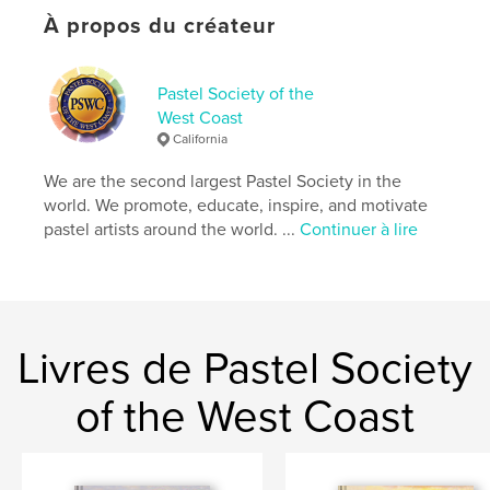
Date de publication:
juin 12, 2024
À propos du créateur
Langue
English
Mots-clés
Pastel Society of the
,
,
fine art
pastel art
PSWC Magazine
West Coast
California
We are the second largest Pastel Society in the
world. We promote, educate, inspire, and motivate
pastel artists around the world. ...
Continuer à lire
Livres de Pastel Society
of the West Coast