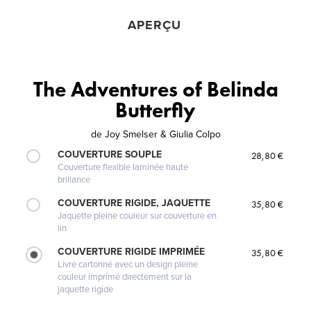
APERÇU
The Adventures of Belinda
Butterfly
de
Joy Smelser & Giulia Colpo
COUVERTURE SOUPLE
28,80 €
Couverture flexible laminée haute
brillance
COUVERTURE RIGIDE, JAQUETTE
35,80 €
Jaquette pleine couleur sur couverture en
lin
COUVERTURE RIGIDE IMPRIMÉE
35,80 €
Livre cartonné avec un design pleine
couleur imprimé directement sur la
jaquette rigide