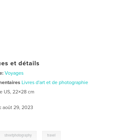
es et détails
e:
Voyages
mentaires
Livres d'art et de photographie
re US, 22×28 cm
:
août 29, 2023
,
streetphotography
travel