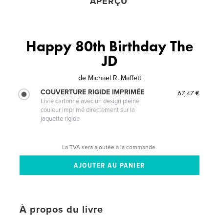
APERÇU
Happy 80th Birthday The
JD
de
Michael R. Maffett
COUVERTURE RIGIDE IMPRIMÉE
67,47 €
Livre cartonné avec un design pleine
couleur imprimé directement sur la
jaquette rigide
La TVA sera ajoutée à la commande.
À propos du livre