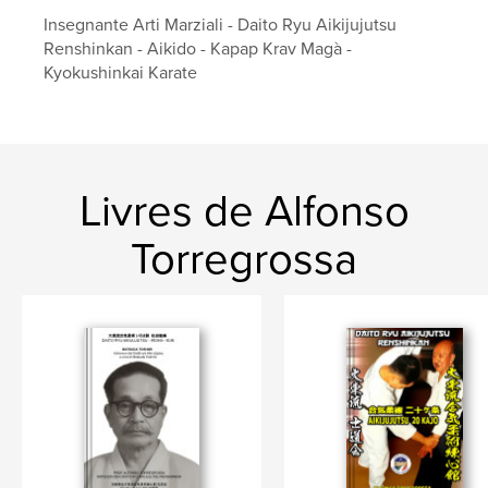
Format choisi:
15×23 cm
Insegnante Arti Marziali - Daito Ryu Aikijujutsu
# de pages:
244
Renshinkan - Aikido - Kapap Krav Magà -
Date de publication:
juin 26, 2023
Kyokushinkai Karate
Langue
Italian
Mots-clés
,
,
,
ueshiba
saito
takemusu aikido
Livres de Alfonso
,
iwama ryu
aikido
Torregrossa