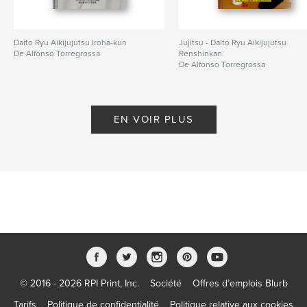
Daito Ryu Aikijujutsu Iroha-kun
Jujitsu - Daito Ryu Aikijujutsu
De Alfonso Torregrossa
Renshinkan
De Alfonso Torregrossa
EN VOIR PLUS
© 2016 - 2026 RPI Print, Inc.
Société
Offres d’emplois Blurb
Tarifs
Politique de confidentialité
Politique relative aux cookies