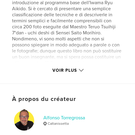
introduzione al programma base dell'Iwama Ryu
Aikido. Si è cercato di presentare una semplice
classificazione delle tecniche e di descriverle in
termini semplici e facilmente comprensibili con
circa 200 foto eseguite dal Maestro Teruo Tsuihiji
7°dan - uchi deshi di Sensei Saito Morihiro.
Nondimeno, vi sono molti aspetti che non si
possono spiegare in modo adeguato a parole o con
le fotografie; dunque questo libro non può sostituire
un buon insegnante, ma si spera possa costituire un
utile supporto all'allenamento di ciascuno.
VOIR PLUS
Site Web de l'auteur
https://www.alfonsotorregrossa.it/
À propos du créateur
Caractéristiques et détails
Catégorie principale:
Japon
Alfonso Torregrossa
Catégories supplémentaires
Enseignement
,
Sports
Caltanissetta
et loisirs