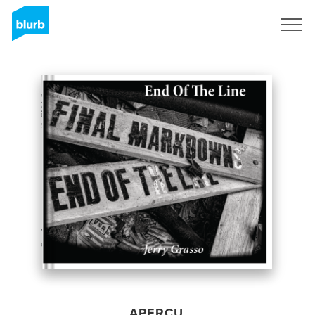
S'inscrire
APERÇU