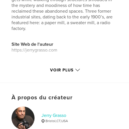
the mystery and moodiness of how time has
reclaimed these abandoned spaces. Three former
industrial sites, dating back to the early 1900’s, are
featured here: a paper mill, a sweater mill, a radio
factory.
Site Web de l'auteur
https://jerrygrasso.com
Caractéristiques et détails
VOIR PLUS
Catégorie principale:
Photographie artistique
Catégories supplémentaires
Beaux-arts
,
Livres d'art
et de photographie
À propos du créateur
Format choisi:
Format paysage, 25×20 cm
# de pages:
44
ISBN
Jerry Grasso
Couverture souple: 9798211193871
Bristol,CT,USA
Date de publication:
mai 29, 2023