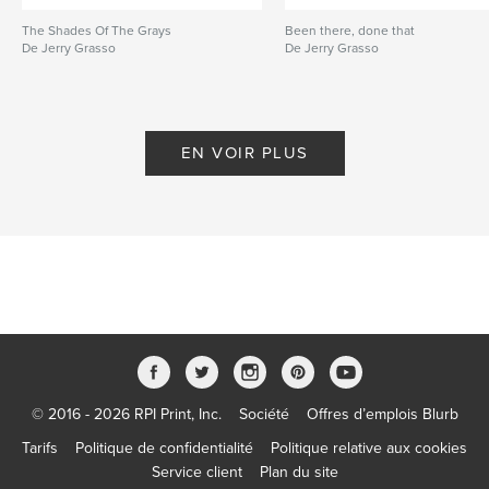
The Shades Of The Grays
Been there, done that
De Jerry Grasso
De Jerry Grasso
EN VOIR PLUS
© 2016 - 2026 RPI Print, Inc.
Société
Offres d’emplois Blurb
Tarifs
Politique de confidentialité
Politique relative aux cookies
Service client
Plan du site