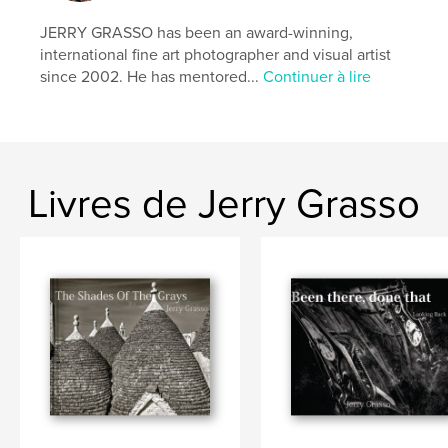
Langue
English
JERRY GRASSO has been an award-winning,
international fine art photographer and visual artist
Mots-clés
since 2002. He has mentored...
Continuer à lire
,
,
black and white
abandoned
photography
Livres de Jerry Grasso