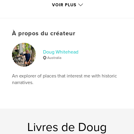
VOIR PLUS
Date de publication:
mai 16, 2023
Langue
English
Mots-clés
À propos du créateur
,
,
,
,
War
American
history
travel
Vietnam
Doug Whitehead
Australia
An explorer of places that interest me with historic
narratives.
Livres de Doug