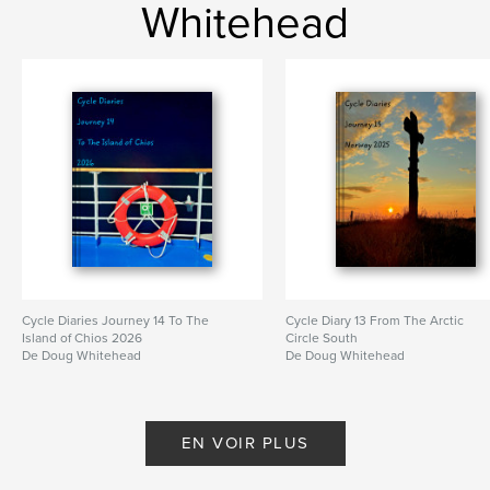
Whitehead
Cycle Diaries Journey 14 To The
Cycle Diary 13 From The Arctic
Island of Chios 2026
Circle South
De Doug Whitehead
De Doug Whitehead
EN VOIR PLUS