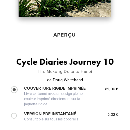
APERÇU
Cycle Diaries Journey 10
The Mekong Delta to Hanoi
de
Doug Whitehead
COUVERTURE RIGIDE IMPRIMÉE
82,00 €
Livre cartonné avec un design pleine
couleur imprimé directement sur la
jaquette rigide
VERSION PDF INSTANTANÉ
6,32 €
Consultable sur tous les appareils