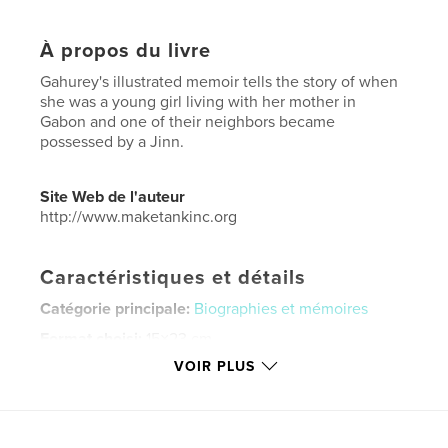
À propos du livre
Gahurey's illustrated memoir tells the story of when
she was a young girl living with her mother in
Gabon and one of their neighbors became
possessed by a Jinn.
Site Web de l'auteur
http://www.maketankinc.org
Caractéristiques et détails
Catégorie principale:
Biographies et mémoires
Format choisi:
15×23 cm
# de pages:
24
VOIR PLUS
ISBN
Couverture souple: 9798211267367
Date de publication:
mai 07, 2023