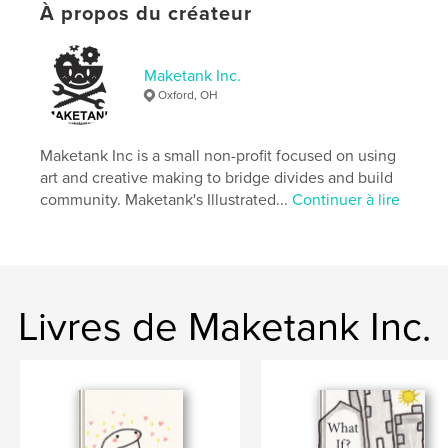
À propos du créateur
Langue
English
Mots-clés
Maketank Inc.
,
,
immigrant
memoir
illustrated
Oxford, OH
Maketank Inc is a small non-profit focused on using
art and creative making to bridge divides and build
community. Maketank's Illustrated...
Continuer à lire
Livres de Maketank Inc.