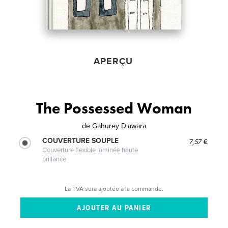
APERÇU
The Possessed Woman
de
Gahurey Diawara
COUVERTURE SOUPLE
7,57 €
Couverture flexible laminée haute
brillance
La TVA sera ajoutée à la commande.