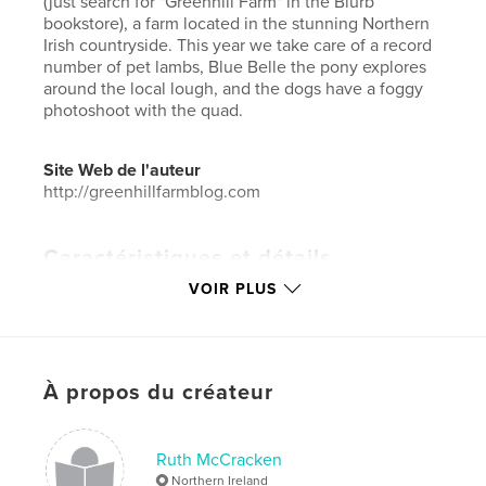
(just search for "Greenhill Farm" in the Blurb
bookstore), a farm located in the stunning Northern
Irish countryside. This year we take care of a record
number of pet lambs, Blue Belle the pony explores
around the local lough, and the dogs have a foggy
photoshoot with the quad.
Site Web de l'auteur
http://greenhillfarmblog.com
Caractéristiques et détails
VOIR PLUS
Catégorie principale:
Animaux domestiques
Catégories supplémentaires
Blogs
,
Livres d'art et
de photographie
Format choisi:
Format paysage, 25×20 cm
À propos du créateur
# de pages:
264
Date de publication:
avril 05, 2023
Ruth McCracken
Langue
English
Northern Ireland