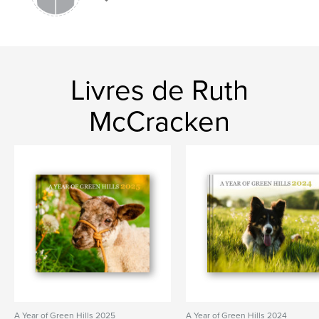
Mots-clés
,
,
,
,
dog
northern ireland
farm
sheep
border collie
Livres de Ruth
McCracken
A Year of Green Hills 2025
A Year of Green Hills 2024