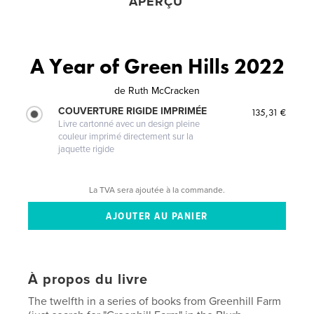
APERÇU
A Year of Green Hills 2022
de
Ruth McCracken
COUVERTURE RIGIDE IMPRIMÉE
135,31 €
Livre cartonné avec un design pleine
couleur imprimé directement sur la
jaquette rigide
La TVA sera ajoutée à la commande.
À propos du livre
The twelfth in a series of books from Greenhill Farm