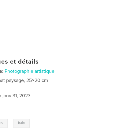
es et détails
e:
Photographie artistique
at paysage, 25×20 cm
:
janv 31, 2023
,
os
train