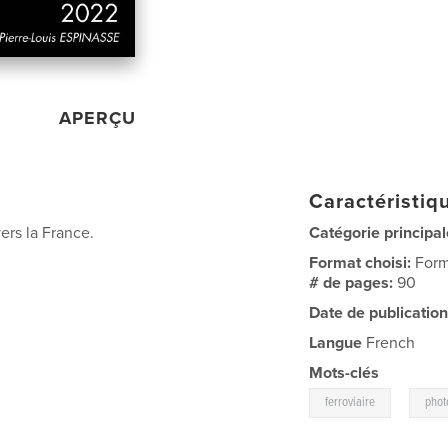
APERÇU
Caractéristiqu
ers la France.
Catégorie principal
Format choisi:
Form
# de pages:
90
Date de publication
Langue
French
Mots-clés
,
ferroviaire
phot