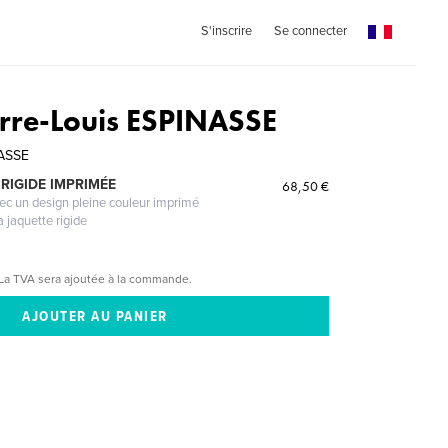
S'inscrire
Se connecter
erre-Louis ESPINASSE
NASSE
RIGIDE IMPRIMÉE
68,50 €
vec un design pleine couleur imprimé
a jaquette rigide
La TVA sera ajoutée à la commande.