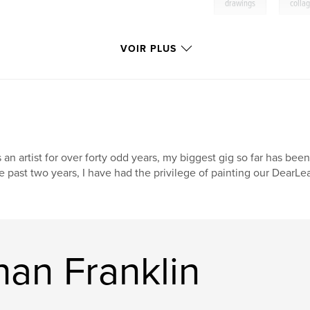
,
drawings
colla
VOIR PLUS
 an artist for over forty odd years, my biggest gig so far has been
e past two years, I have had the privilege of painting our DearL
han Franklin