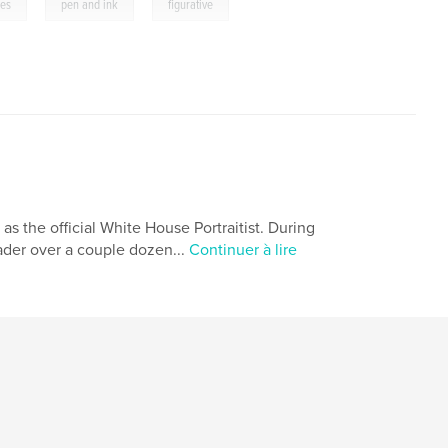
,
,
ges
pen and ink
figurative
 as the official White House Portraitist. During
eader over a couple dozen...
Continuer à lire