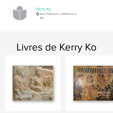
,
,
,
Izumozaki
Mount Kugami
Kodai-ji
Kerry Ko
San Francisco, California, U
Kurashiki
SA
Livres de Kerry Ko