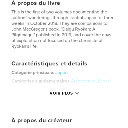
À propos du livre
This is the first of two volumes documenting the
authors' wanderings through central Japan for three
weeks in October 2018. They are companions to
John MacGregor's book, "Daigu Ryokan: A
Pilgrimage," published in 2019, and cover the days
of exploration not focused on the chronicle of
Ryokan's life.
Caractéristiques et détails
Catégorie principale:
Japon
Catégories supplémentaires
Architecture
,
Livres
d'art et de photographie
VOIR PLUS
Format choisi:
Grand format paysage, 33×28 cm
# de pages:
240
Date de publication:
nov 07, 2022
Langue
English
À propos du créateur
Mots-clés