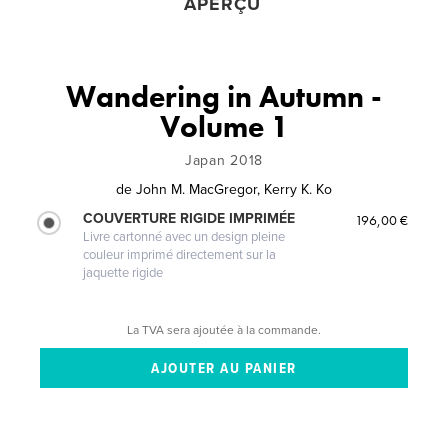
APERÇU
Wandering in Autumn -
Volume 1
Japan 2018
de
John M. MacGregor, Kerry K. Ko
COUVERTURE RIGIDE IMPRIMÉE
196,00 €
Livre cartonné avec un design pleine
couleur imprimé directement sur la
jaquette rigide
La TVA sera ajoutée à la commande.