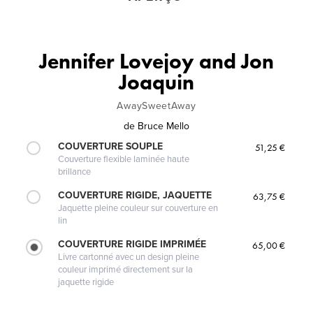
Jennifer Lovejoy and Jon
Joaquin
AwaySweetAway
de
Bruce Mello
COUVERTURE SOUPLE
51,25 €
Couverture flexible laminée haute
brillance
COUVERTURE RIGIDE, JAQUETTE
63,75 €
Jaquette pleine couleur sur couverture en
lin
COUVERTURE RIGIDE IMPRIMÉE
65,00 €
Livre cartonné avec un design pleine
couleur imprimé directement sur la
jaquette rigide