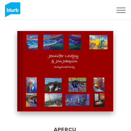
S'inscrire
APERÇU