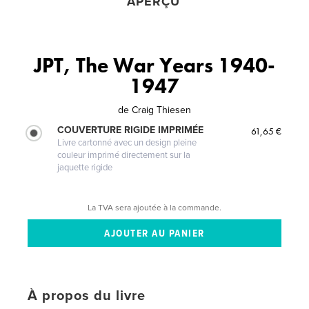
APERÇU
JPT, The War Years 1940-
1947
de
Craig Thiesen
COUVERTURE RIGIDE IMPRIMÉE
61,65 €
Livre cartonné avec un design pleine
couleur imprimé directement sur la
jaquette rigide
La TVA sera ajoutée à la commande.
À propos du livre