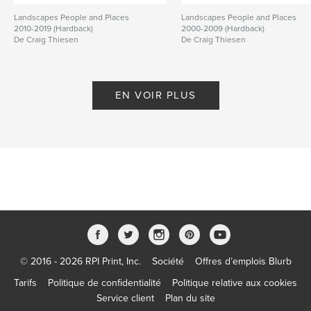
Landscapes People and Places
Landscapes People and Places
2010-2019 (Hardback)
2000-2009 (Hardback)
De Craig Thiesen
De Craig Thiesen
EN VOIR PLUS
© 2016 - 2026 RPI Print, Inc.
Société
Offres d’emplois Blurb
Tarifs
Politique de confidentialité
Politique relative aux cookies
Service client
Plan du site