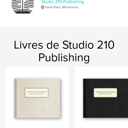
Studio 210 Publishing
ISBN
Santi Paul, Minnesota
Couverture rigide imprimée: 9798985690149
Date de publication:
juil 04, 2022
Langue
English
Mots-clés
Livres de Studio 210
,
,
Iowa
Minnesota
WWII
Publishing