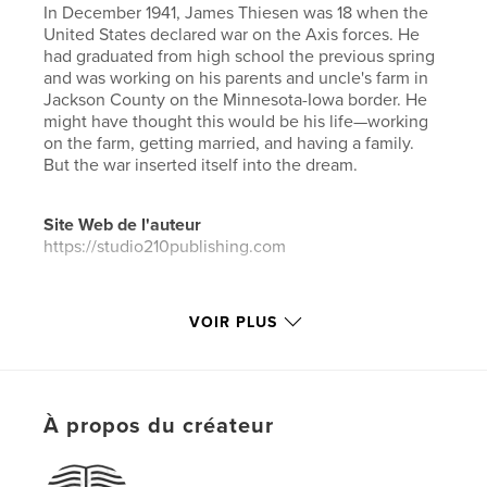
In December 1941, James Thiesen was 18 when the
United States declared war on the Axis forces. He
had graduated from high school the previous spring
and was working on his parents and uncle's farm in
Jackson County on the Minnesota-Iowa border. He
might have thought this would be his life—working
on the farm, getting married, and having a family.
But the war inserted itself into the dream.
Site Web de l'auteur
https://studio210publishing.com
Caractéristiques et détails
VOIR PLUS
Catégorie principale:
Histoire de famille/Arbre
généalogique
Catégories supplémentaires
Biographies et
mémoires
À propos du créateur
Format choisi:
Format paysage, 25×20 cm
# de pages:
94