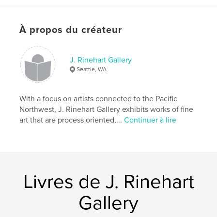
ISBN
Couverture rigide imprimée: 9798210428608
À propos du créateur
Date de publication:
juin 16, 2022
Langue
English
J. Rinehart Gallery
Mots-clés
Seattle, WA
,
,
,
abstract
geometric
hard edge
painting
,
i-ching
With a focus on artists connected to the Pacific
Northwest, J. Rinehart Gallery exhibits works of fine
art that are process oriented,...
Continuer à lire
Livres de J. Rinehart
Gallery