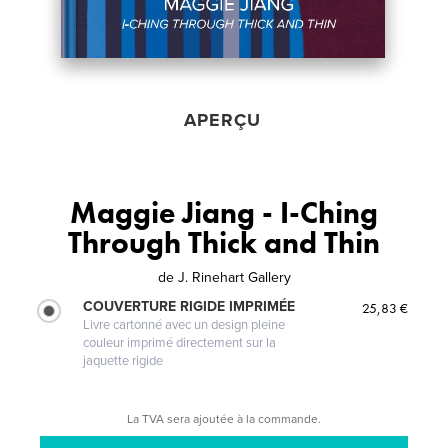
APERÇU
Maggie Jiang - I-Ching
Through Thick and Thin
de
J. Rinehart Gallery
COUVERTURE RIGIDE IMPRIMÉE
25,83 €
Livre cartonné avec un design pleine
couleur imprimé directement sur la
jaquette rigide
La TVA sera ajoutée à la commande.