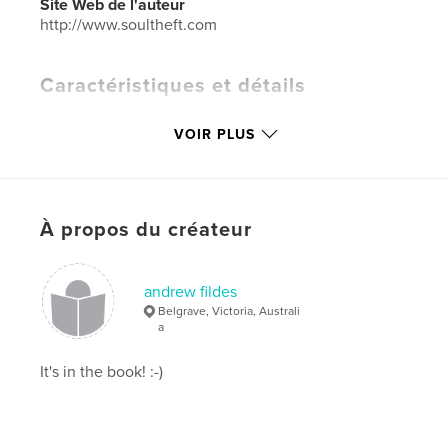
Site Web de l'auteur
http://www.soultheft.com
Caractéristiques et détails
Catégorie principale:
Humour
VOIR PLUS
Catégories supplémentaires
Bandes dessinées
,
Anglais/grammaire
Format choisi:
13×20 cm
# de pages:
84
À propos du créateur
ISBN
Couverture rigide, jaquette: 9798210294388
andrew fildes
Couverture souple: 9798210294395
Belgrave, Victoria, Australi
Couverture rigide imprimée: 9798210294371
a
Date de publication:
mai 04, 2022
It's in the book! :-)
Langue
English
Mots-clés
,
,
Cynicism.
Sayings.
Platitudes.