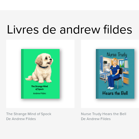
Livres de andrew fildes
The Strange Mind of Spock
Nurse Trudy Hears the Bell
De Andrew Fildes
De Andrew Fildes