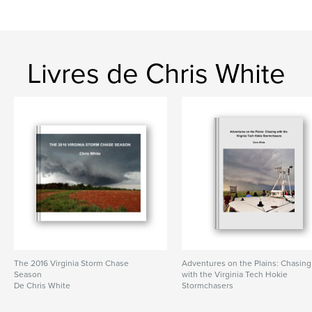
Livres de Chris White
The 2016 Virginia Storm Chase
Adventures on the Plains: Chasing
Season
with the Virginia Tech Hokie
De Chris White
Stormchasers
De Chris White