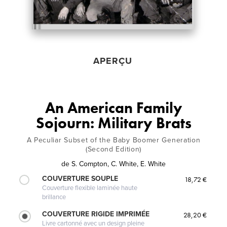
APERÇU
An American Family
Sojourn: Military Brats
A Peculiar Subset of the Baby Boomer Generation
(Second Edition)
de
S. Compton, C. White, E. White
COUVERTURE SOUPLE
18,72 €
Couverture flexible laminée haute
brillance
COUVERTURE RIGIDE IMPRIMÉE
28,20 €
Livre cartonné avec un design pleine