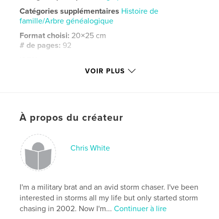
Catégories supplémentaires
Histoire de
famille/Arbre généalogique
Format choisi:
20×25 cm
# de pages:
92
ISBN
Couverture rigide imprimée: 9798210255433
VOIR PLUS
Couverture souple: 9798210255440
Date de publication:
avril 23, 2022
Langue
English
À propos du créateur
Mots-clés
,
Baby Boomer
military brat
Chris White
I'm a military brat and an avid storm chaser. I've been
interested in storms all my life but only started storm
chasing in 2002. Now I'm...
Continuer à lire