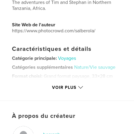
The adventures of Tim and Stephan in Northern
Tanzania, Africa.
Site Web de l'auteur
https://www.photocrowd.com/salberola/
Caractéristiques et détails
Catégorie principale:
Voyages
Catégories supplémentaires
Nature/Vie sauvage
Format choisi:
Grand format paysage, 33×28 cm
# de pages:
312
VOIR PLUS
Date de publication:
janv 30, 2022
Langue
English
Mots-clés
À propos du créateur
,
,
,
,
Africa
Alberola
Wildlife
Safari
Tanzania