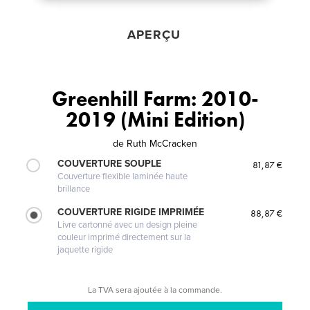
APERÇU
Greenhill Farm: 2010-
2019 (Mini Edition)
de
Ruth McCracken
COUVERTURE SOUPLE
81,87 €
Couverture flexible laminée haute
brillance
COUVERTURE RIGIDE IMPRIMÉE
88,87 €
Livre cartonné avec un design pleine
couleur imprimé directement sur la
jaquette rigide
La TVA sera ajoutée à la commande.