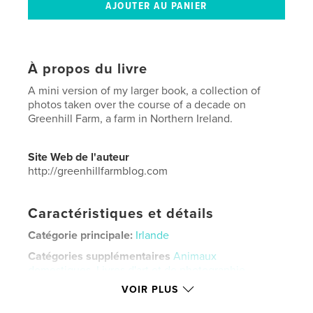
À propos du livre
A mini version of my larger book, a collection of
photos taken over the course of a decade on
Greenhill Farm, a farm in Northern Ireland.
Site Web de l'auteur
http://greenhillfarmblog.com
Caractéristiques et détails
Catégorie principale:
Irlande
Catégories supplémentaires
Animaux
domestiques
,
Livres d'art et de photographie
VOIR PLUS
Format choisi:
Petit carré, 18×18 cm
# de pages:
208