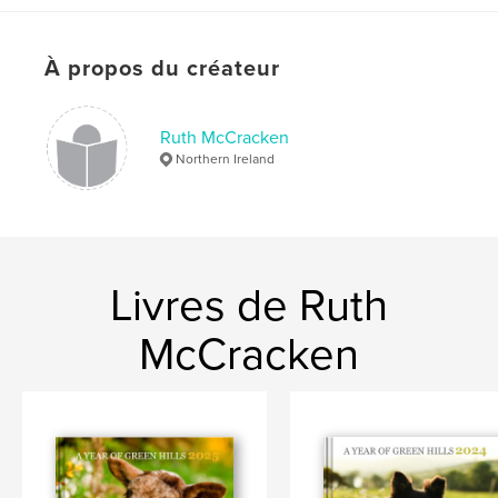
Date de publication:
janv 30, 2022
Langue
English
À propos du créateur
Mots-clés
,
,
,
,
dog
northern ireland
farm
sheep
Ruth McCracken
Northern Ireland
border collie
Livres de Ruth
McCracken