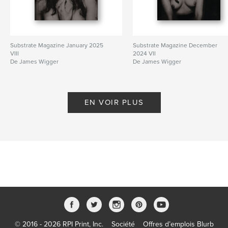
Substrate Magazine January 2025
Substrate Magazine December
VIII
2024 VII
De James Wigger
De James Wigger
EN VOIR PLUS
© 2016 - 2026 RPI Print, Inc.
Société
Offres d’emplois Blurb