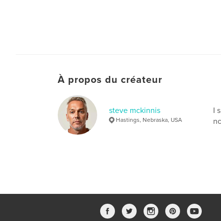
À propos du créateur
steve mckinnis
I 
Hastings, Nebraska, USA
nc