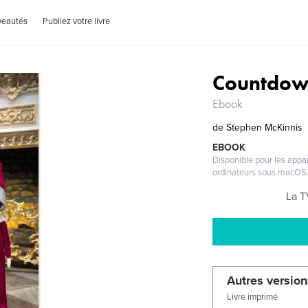
veautés
Publiez votre livre
Countdown
Ebook
de
Stephen McKinnis
EBOOK
Disponible pour les appar
ordinateurs sous macOS
La T
Autres version
Livre imprimé