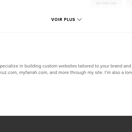
,
one sixth scale
VOIR PLUS
specialize in building custom websites tailored to your brand an
ruz.com, myfarrah.com, and more through my site. I’m also a lon