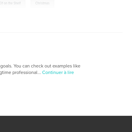
,
Elf on the Shelf
Christmas
d goals. You can check out examples like
gtime professional...
Continuer à lire