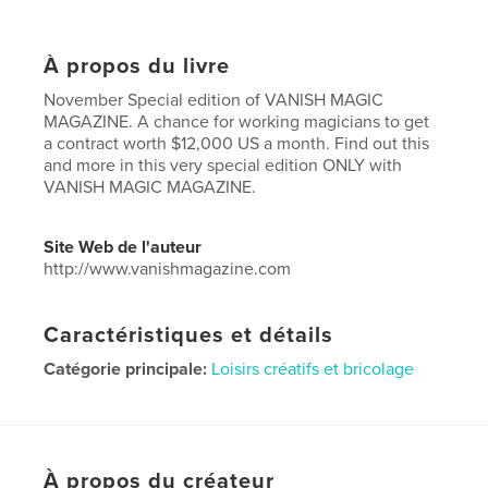
À propos du livre
November Special edition of VANISH MAGIC
MAGAZINE. A chance for working magicians to get
a contract worth $12,000 US a month. Find out this
and more in this very special edition ONLY with
VANISH MAGIC MAGAZINE.
Site Web de l'auteur
http://www.vanishmagazine.com
Caractéristiques et détails
Catégorie principale:
Loisirs créatifs et bricolage
Catégories supplémentaires
Livres d'art et de
photographie
Format choisi:
Lettre US, 22×28 cm
# de pages:
24
À propos du créateur