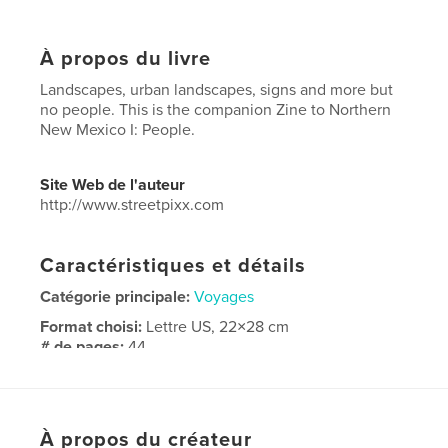
À propos du livre
Landscapes, urban landscapes, signs and more but
no people. This is the companion Zine to Northern
New Mexico I: People.
Site Web de l'auteur
http://www.streetpixx.com
Caractéristiques et détails
Catégorie principale:
Voyages
Format choisi:
Lettre US, 22×28 cm
# de pages:
44
Date de publication:
nov 24, 2021
Langue
English
Mots-clés
À propos du créateur