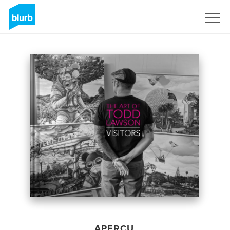
S'inscrire
APERÇU