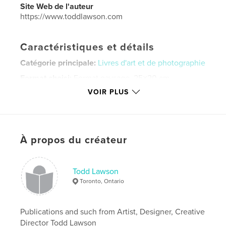
Site Web de l'auteur
https://www.toddlawson.com
Caractéristiques et détails
Catégorie principale:
Livres d'art et de photographie
Format choisi:
Format paysage, 25×20 cm
# de pages:
40
VOIR PLUS
ISBN
Couverture souple: 9780981356938
Date de publication:
nov 11, 2021
À propos du créateur
Langue
English
Mots-clés
Todd Lawson
,
,
paintings
art
artwork
Toronto, Ontario
Publications and such from Artist, Designer, Creative
Director Todd Lawson