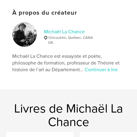
Mots-clés
À propos du créateur
,
,
,
Rivière-à-Mars
Bec Scie
photographie
haïku
Michaël La Chance
Chicoutimi, Québec, CANA
DA
Michaël La Chance est essayiste et poète,
philosophe de formation, professeur de Théorie et
histoire de l’art au Département...
Continuer à lire
Livres de Michaël La
Chance