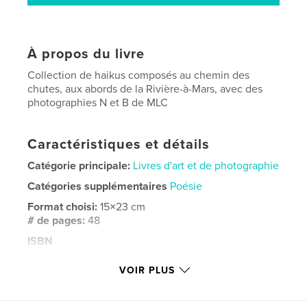
À propos du livre
Collection de haikus composés au chemin des
chutes, aux abords de la Rivière-à-Mars, avec des
photographies N et B de MLC
Caractéristiques et détails
Catégorie principale:
Livres d'art et de photographie
Catégories supplémentaires
Poésie
Format choisi:
15×23 cm
# de pages:
48
ISBN
Couverture souple: 9781006319587
VOIR PLUS
Date de publication:
nov 05, 2021
Langue
French