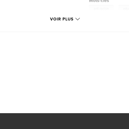
Mots-clés
,
anti-racism
edu
VOIR PLUS