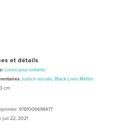
es et détails
e:
Livres pour enfants
mentaires
Justice sociale
,
Black Lives Matter
23 cm
imprimée: 9781006698477
:
juil 22, 2021