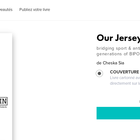
veautés
Publiez votre livre
Our Jerse
bridging sport & an
generations of BIPO
de
Cheska Sia
COUVERTURE 
Livre cartonné a
directement sur l