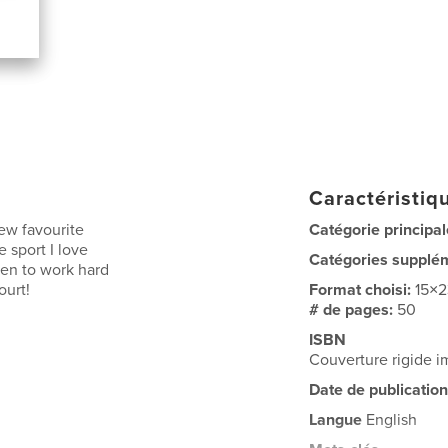
Caractéristiqu
new favourite
Catégorie principal
 sport I love
Catégories supplé
ren to work hard
ourt!
Format choisi:
15×
# de pages:
50
ISBN
Couverture rigide 
Date de publication
Langue
English