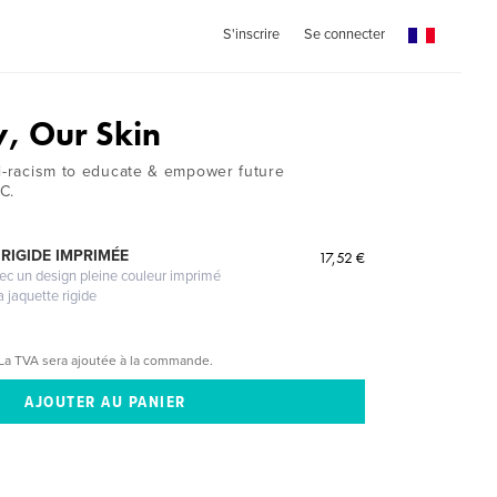
S'inscrire
Se connecter
y, Our Skin
ti-racism to educate & empower future
C.
RIGIDE IMPRIMÉE
17,52 €
vec un design pleine couleur imprimé
a jaquette rigide
La TVA sera ajoutée à la commande.