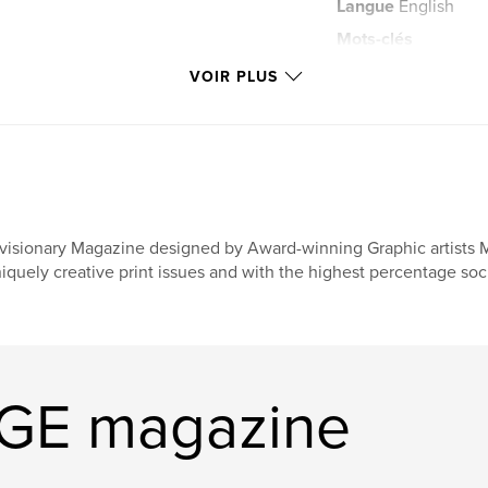
Langue
English
Mots-clés
,
Magazine
Imir
VOIR PLUS
visionary Magazine designed by Award-winning Graphic artists 
iquely creative print issues and with the highest percentage soci
AGE magazine