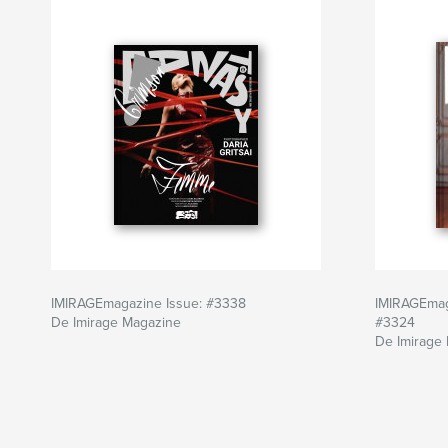
IMIRAGEmagazine Issue: #3338
IMIRAGEmag
De Imirage Magazine
#3324
De Imirage