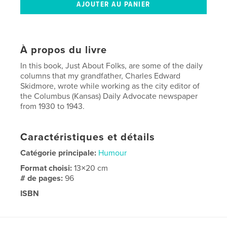
À propos du livre
In this book, Just About Folks, are some of the daily
columns that my grandfather, Charles Edward
Skidmore, wrote while working as the city editor of
the Columbus (Kansas) Daily Advocate newspaper
from 1930 to 1943.
Caractéristiques et détails
Catégorie principale:
Humour
Format choisi:
13×20 cm
# de pages:
96
ISBN
Couverture rigide imprimée: 9781034686859
Date de publication:
mars 27, 2021