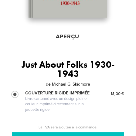
APERÇU
Just About Folks 1930-
1943
de
Michael G. Skidmore
COUVERTURE RIGIDE IMPRIMÉE
15,00 €
Livre cartonné avec un design pleine
couleur imprimé directement sur la
jaquette rigide
La TVA sera ajoutée à la commande.