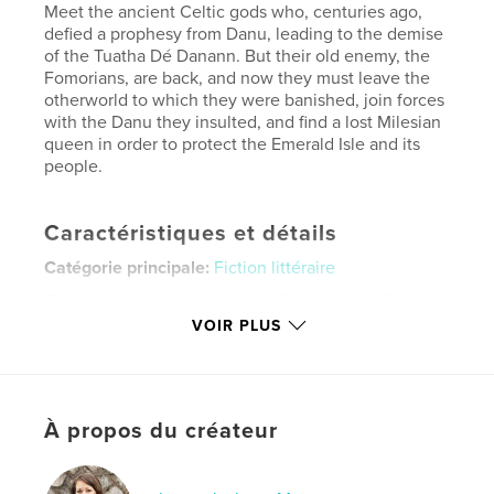
Meet the ancient Celtic gods who, centuries ago,
defied a prophesy from Danu, leading to the demise
of the Tuatha Dé Danann. But their old enemy, the
Fomorians, are back, and now they must leave the
otherworld to which they were banished, join forces
with the Danu they insulted, and find a lost Milesian
queen in order to protect the Emerald Isle and its
people.
Caractéristiques et détails
Catégorie principale:
Fiction littéraire
Catégories supplémentaires
SF et fantasy
,
Fantasy
VOIR PLUS
Format choisi:
13×20 cm
# de pages:
300
ISBN
Couverture souple: 9781034409199
À propos du créateur
Date de publication:
févr 06, 2021
Langue
English