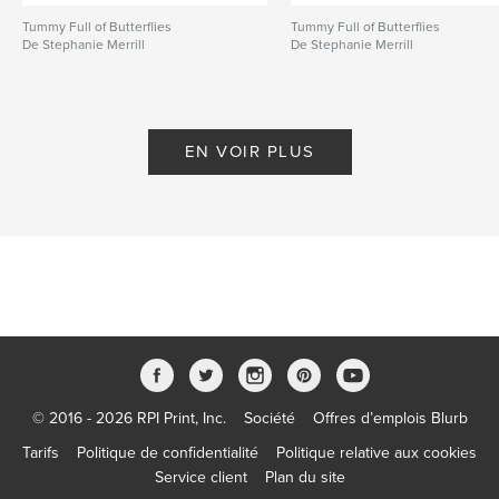
Tummy Full of Butterflies
Tummy Full of Butterflies
De Stephanie Merrill
De Stephanie Merrill
EN VOIR PLUS
© 2016 - 2026 RPI Print, Inc.
Société
Offres d’emplois Blurb
Tarifs
Politique de confidentialité
Politique relative aux cookies
Service client
Plan du site