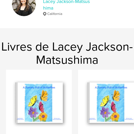
Lacey Jackson-Matsus
Mots-clés
hima
,
,
Mythology; Celtic;
female
Strong
California
Livres de Lacey Jackson-
Matsushima