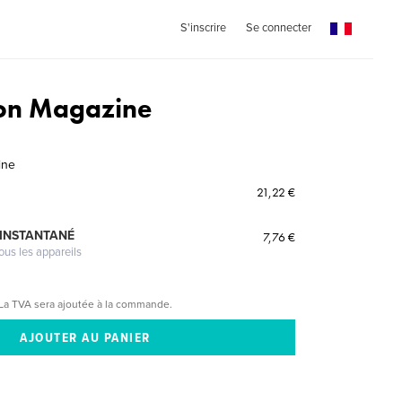
S'inscrire
Se connecter
on Magazine
ine
21,22 €
 INSTANTANÉ
7,76 €
ous les appareils
La TVA sera ajoutée à la commande.