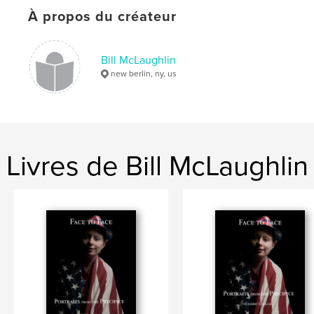
Date de publication:
août 06, 2020
À propos du créateur
Langue
English
Mots-clés
Bill McLaughlin
new berlin, ny, us
,
,
,
trump
migrants
asylum seekers
immigration
Livres de Bill McLaughlin