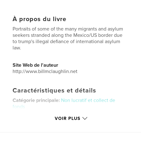
À propos du livre
Portraits of some of the many migrants and asylum
seekers stranded along the Mexico/US border due
to trump's illegal defiance of international asylum
law.
Site Web de l'auteur
http://www.billmclaughlin.net
Caractéristiques et détails
Catégorie principale:
Non lucratif et collect de
fonds
Catégories supplémentaires
Photographie
VOIR PLUS
artistique
,
Mexique
Format choisi:
Lettre US, 22×28 cm
# de pages:
28