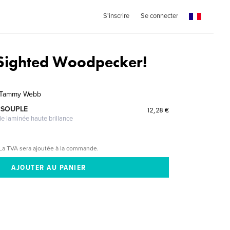
S'inscrire
Se connecter
Sighted Woodpecker!
d Tammy Webb
 SOUPLE
12,28 €
le laminée haute brillance
La TVA sera ajoutée à la commande.