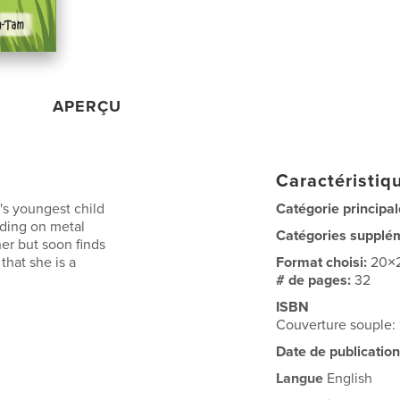
APERÇU
Caractéristiqu
's youngest child
Catégorie principal
nding on metal
Catégories supplé
her but soon finds
that she is a
Format choisi:
20×
# de pages:
32
ISBN
Couverture souple:
Date de publication
Langue
English