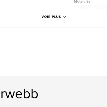
Mots-clés
,
cartoon
animal
VOIR PLUS
derwebb