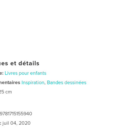
es et détails
e:
Livres pour enfants
mentaires
Inspiration
,
Bandes dessinées
25 cm
 9781715155940
:
juil 04, 2020