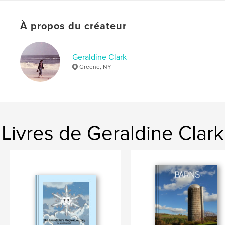
Date de publication:
avril 10, 2020
Langue
English
À propos du créateur
Mots-clés
,
,
,
,
lakes
scenery
people
homes
Geraldine Clark
Greene, NY
buildings
Livres de Geraldine Clark