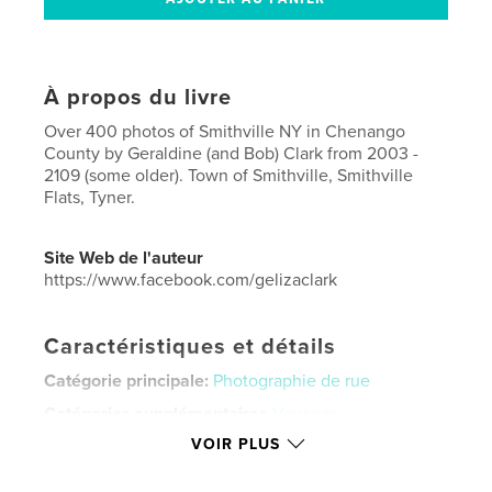
À propos du livre
Over 400 photos of Smithville NY in Chenango
County by Geraldine (and Bob) Clark from 2003 -
2109 (some older). Town of Smithville, Smithville
Flats, Tyner.
Site Web de l'auteur
https://www.facebook.com/gelizaclark
Caractéristiques et détails
Catégorie principale:
Photographie de rue
Catégories supplémentaires
Voyages
VOIR PLUS
Format choisi:
Lettre US, 22×28 cm
# de pages:
52