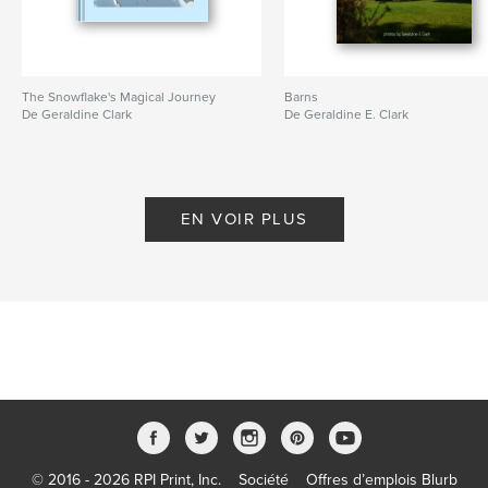
The Snowflake's Magical Journey
Barns
De Geraldine Clark
De Geraldine E. Clark
EN VOIR PLUS
© 2016 - 2026 RPI Print, Inc.
Société
Offres d’emplois Blurb