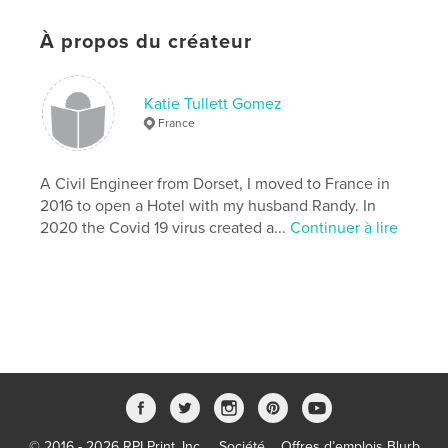
Date de publication:
avril 09, 2020
À propos du créateur
Langue
English
Mots-clés
Katie Tullett Gomez
,
letters
War
France
A Civil Engineer from Dorset, I moved to France in
2016 to open a Hotel with my husband Randy. In
2020 the Covid 19 virus created a...
Continuer à lire
© 2016 - 2026 RPI Print, Inc.
Société
Offres d’emplois Blurb