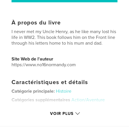
À propos du livre
I never met my Uncle Henry, as he like many lost his
life in WW2. This book follows him on the Front line
through his letters home to his mum and dad.
Site Web de l'auteur
https://www.no16normandy.com
Caractéristiques et détails
Catégorie principale:
Histoire
Catégories supplémentaires
Action/Aventure
Format choisi:
15×23 cm
VOIR PLUS
# de pages:
46
ISBN
Couverture souple: 9781714664801